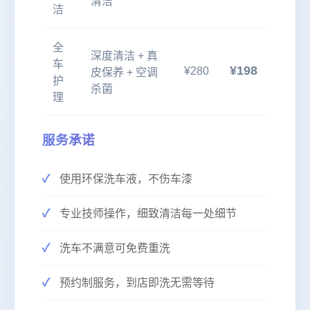
清洁
洁
全
深度清洁 + 真
车
¥198
¥280
皮保养 + 空调
护
杀菌
理
服务承诺
使用环保洗车液，不伤车漆
专业技师操作，细致清洁每一处细节
洗车不满意可免费重洗
预约制服务，到店即洗无需等待