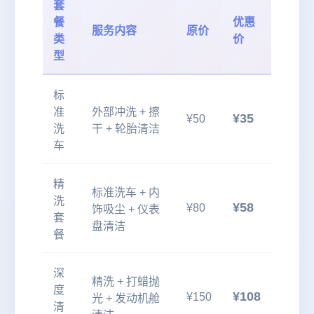
套
餐
优惠
服务内容
原价
类
价
型
标
准
外部冲洗 + 擦
¥35
¥50
洗
干 + 轮胎清洁
车
精
标准洗车 + 内
洗
¥58
¥80
饰吸尘 + 仪表
套
盘清洁
餐
深
精洗 + 打蜡抛
度
¥108
¥150
光 + 发动机舱
清