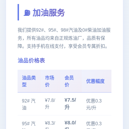
⛽ 加油服务
我们提供92#、95#、98#汽油及0#柴油加油服
务，所有油品均来自正规炼油厂，品质有保
障。支持手机在线支付，享受会员专属折扣。
油品价格表
油品类
市场
会员
优惠幅度
型
价
价
¥7.5/
¥7.8/
92# 汽
优惠0.3
升
升
油
元/升
¥8.0/
¥8.3/
95# 汽
优惠0.3