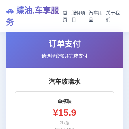
🚗 蝶油.车享服
首
服务项
汽车用
关于我
页
目
品
们
务
订单支付
请选择套餐并完成支付
汽车玻璃水
单瓶装
¥15.9
2L/瓶